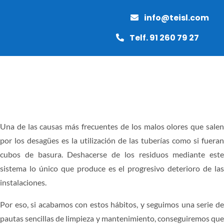
Saltar
info@teisl.com
al
contenido
Telf. 91 260 79 27
Toggle
Naviga
INICIO
Una de las causas más frecuentes de los malos olores que salen
por los desagües es la utilización de las tuberías como si fueran
MANTENIMIENTO
cubos de basura. Deshacerse de los residuos mediante este
sistema lo único que produce es el progresivo deterioro de las
PAVIMENTOS
instalaciones.
Por eso, si acabamos con estos hábitos, y seguimos una serie de
OBRAS Y REFORMAS
pautas sencillas de limpieza y mantenimiento, conseguiremos que