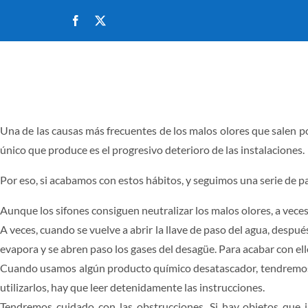
Saltar
al
contenido
INICIO
Una de las causas más frecuentes de los malos olores que salen po
único que produce es el progresivo deterioro de las instalaciones.
Por eso, si acabamos con estos hábitos, y seguimos una serie de p
Aunque los sifones consiguen neutralizar los malos olores, a vece
A veces, cuando se vuelve a abrir la llave de paso del agua, despu
evapora y se abren paso los gases del desagüe. Para acabar con ellos
Cuando usamos algún producto químico desatascador, tendremos que
utilizarlos, hay que leer detenidamente las instrucciones.
Tendremos cuidado con las obstrucciones. Si hay objetos que 