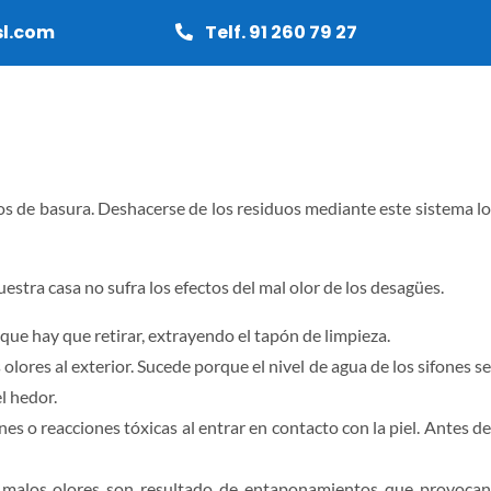
sl.com
Telf. 91 260 79 27
RMAS
CARPINTERÍA
PRESUPUESTO
bos de basura. Deshacerse de los residuos mediante este sistema lo
stra casa no sufra los efectos del mal olor de los desagües.
que hay que retirar, extrayendo el tapón de limpieza.
lores al exterior. Sucede porque el nivel de agua de los sifones se
l hedor.
 o reacciones tóxicas al entrar en contacto con la piel. Antes de
os malos olores son resultado de entaponamientos que provocan