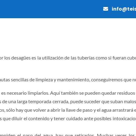
info@tei
MANTENIMIENTO
PAVIMENTOS
OBRAS Y REFO
r los desagües es la utilización de las tuberías como si fueran cu
autas sencillas de limpieza y mantenimiento, conseguiremos que nue
s es necesario limpiarlos. Aquí también se pueden quedar residuos 
és de una larga temporada cerrada, puede suceder que suban malos o
, sólo hay que volver a abrir la llave de paso y el agua arrastrará e
 diluir el contenido y tener cuidado ante posibles intoxicaciones
impiden el paso del agua, hay que retirarlos. Muchas veces l