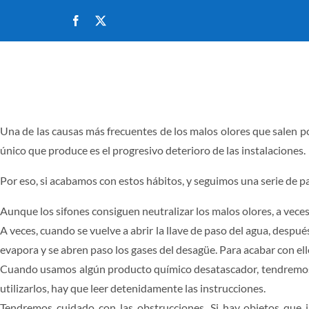
Saltar
al
contenido
INICIO
Una de las causas más frecuentes de los malos olores que salen po
único que produce es el progresivo deterioro de las instalaciones.
Por eso, si acabamos con estos hábitos, y seguimos una serie de p
Aunque los sifones consiguen neutralizar los malos olores, a vece
A veces, cuando se vuelve a abrir la llave de paso del agua, despu
evapora y se abren paso los gases del desagüe. Para acabar con ellos
Cuando usamos algún producto químico desatascador, tendremos que
utilizarlos, hay que leer detenidamente las instrucciones.
Tendremos cuidado con las obstrucciones. Si hay objetos que 