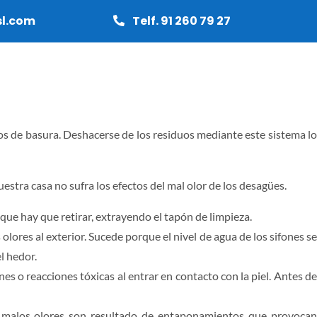
sl.com
Telf. 91 260 79 27
RMAS
CARPINTERÍA
PRESUPUESTO
bos de basura. Deshacerse de los residuos mediante este sistema lo
stra casa no sufra los efectos del mal olor de los desagües.
que hay que retirar, extrayendo el tapón de limpieza.
lores al exterior. Sucede porque el nivel de agua de los sifones se
l hedor.
 o reacciones tóxicas al entrar en contacto con la piel. Antes de
os malos olores son resultado de entaponamientos que provocan