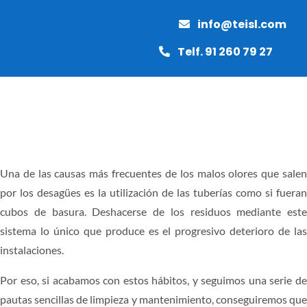
Saltar
info@teisl.com
al
contenido
Telf. 91 260 79 27
Toggle
Naviga
INICIO
Una de las causas más frecuentes de los malos olores que salen
por los desagües es la utilización de las tuberías como si fueran
MANTENIMIENTO
cubos de basura. Deshacerse de los residuos mediante este
sistema lo único que produce es el progresivo deterioro de las
PAVIMENTOS
instalaciones.
Por eso, si acabamos con estos hábitos, y seguimos una serie de
OBRAS Y REFORMAS
pautas sencillas de limpieza y mantenimiento, conseguiremos que