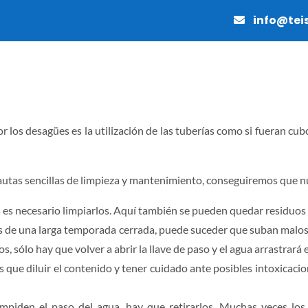
info@tei
MANTENIMIENTO
PAVIMENTOS
OBRAS Y REFO
r los desagües es la utilización de las tuberías como si fueran cu
autas sencillas de limpieza y mantenimiento, conseguiremos que nue
s es necesario limpiarlos. Aquí también se pueden quedar residuos 
és de una larga temporada cerrada, puede suceder que suban malos o
, sólo hay que volver a abrir la llave de paso y el agua arrastrará e
 diluir el contenido y tener cuidado ante posibles intoxicaciones
impiden el paso del agua, hay que retirarlos. Muchas veces l