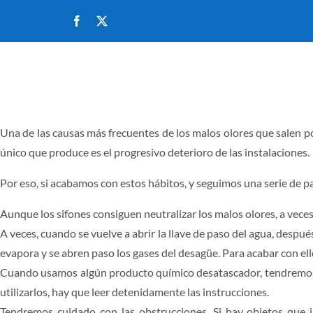
Saltar
al
contenido
INICIO
Una de las causas más frecuentes de los malos olores que salen po
único que produce es el progresivo deterioro de las instalaciones.
Por eso, si acabamos con estos hábitos, y seguimos una serie de p
Aunque los sifones consiguen neutralizar los malos olores, a vece
A veces, cuando se vuelve a abrir la llave de paso del agua, despu
evapora y se abren paso los gases del desagüe. Para acabar con ellos
Cuando usamos algún producto químico desatascador, tendremos que
utilizarlos, hay que leer detenidamente las instrucciones.
Tendremos cuidado con las obstrucciones. Si hay objetos que 