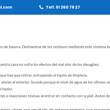
sl.com
Telf. 91 260 79 27
RMAS
CARPINTERÍA
PRESUPUESTO
bos de basura. Deshacerse de los residuos mediante este sistema lo
stra casa no sufra los efectos del mal olor de los desagües.
que hay que retirar, extrayendo el tapón de limpieza.
lores al exterior. Sucede porque el nivel de agua de los sifones se
l hedor.
 o reacciones tóxicas al entrar en contacto con la piel. Antes de
os malos olores son resultado de entaponamientos que provocan