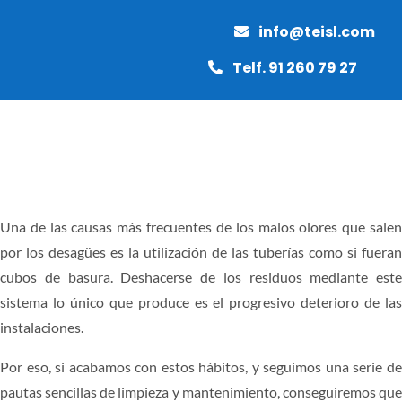
Saltar
info@teisl.com
al
contenido
Telf. 91 260 79 27
Toggle
Naviga
INICIO
Una de las causas más frecuentes de los malos olores que salen
por los desagües es la utilización de las tuberías como si fueran
MANTENIMIENTO
cubos de basura. Deshacerse de los residuos mediante este
sistema lo único que produce es el progresivo deterioro de las
PAVIMENTOS
instalaciones.
Por eso, si acabamos con estos hábitos, y seguimos una serie de
OBRAS Y REFORMAS
pautas sencillas de limpieza y mantenimiento, conseguiremos que