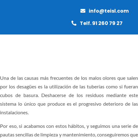
Saltar
info@teisl.com
al
contenido
Telf. 91 260 79 27
Toggle
Naviga
INICIO
Una de las causas más frecuentes de los malos olores que salen
por los desagües es la utilización de las tuberías como si fueran
MANTENIMIENTO
cubos de basura. Deshacerse de los residuos mediante este
sistema lo único que produce es el progresivo deterioro de las
PAVIMENTOS
instalaciones.
Por eso, si acabamos con estos hábitos, y seguimos una serie de
OBRAS Y REFORMAS
pautas sencillas de limpieza y mantenimiento, conseguiremos que