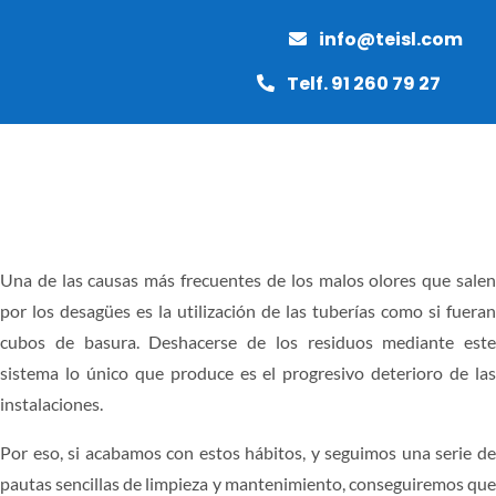
Saltar
info@teisl.com
al
contenido
Telf. 91 260 79 27
Toggle
Naviga
INICIO
Una de las causas más frecuentes de los malos olores que salen
por los desagües es la utilización de las tuberías como si fueran
MANTENIMIENTO
cubos de basura. Deshacerse de los residuos mediante este
sistema lo único que produce es el progresivo deterioro de las
PAVIMENTOS
instalaciones.
Por eso, si acabamos con estos hábitos, y seguimos una serie de
OBRAS Y REFORMAS
pautas sencillas de limpieza y mantenimiento, conseguiremos que