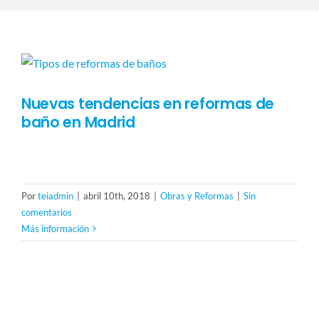
CARPINTERÍA
PRESUPUESTO
Nuevas tendencias en reformas de
baño en Madrid
Aprovecha el buen tiempo para hacer una reforma en tu
Por
teiadmin
|
abril 10th, 2018
|
Obras y Reformas
|
Sin
comentarios
Más información