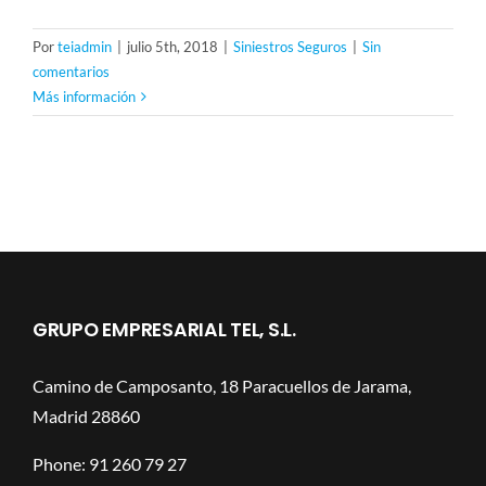
Por
teiadmin
|
julio 5th, 2018
|
Siniestros Seguros
|
Sin
comentarios
Más información
GRUPO EMPRESARIAL TEL, S.L.
Camino de Camposanto, 18 Paracuellos de Jarama,
Madrid 28860
Phone: 91 260 79 27